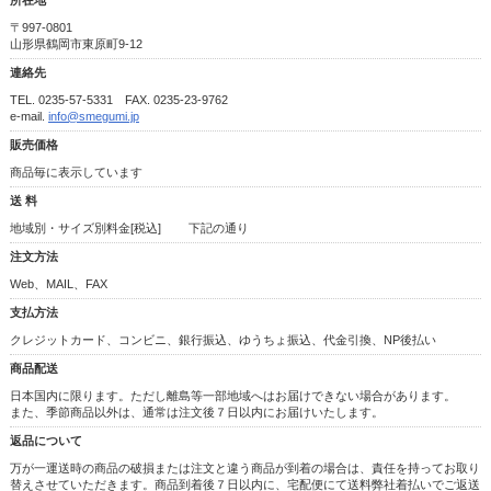
〒997-0801
山形県鶴岡市東原町9-12
連絡先
TEL. 0235-57-5331 FAX. 0235-23-9762
e-mail.
info@smegumi.jp
販売価格
商品毎に表示しています
送 料
地域別・サイズ別料金[税込] 下記の通り
注文方法
Web、MAIL、FAX
支払方法
クレジットカード、コンビニ、銀行振込、ゆうちょ振込、代金引換、NP後払い
商品配送
日本国内に限ります。ただし離島等一部地域へはお届けできない場合があります。
また、季節商品以外は、通常は注文後７日以内にお届けいたします。
返品について
万が一運送時の商品の破損または注文と違う商品が到着の場合は、責任を持ってお取り
替えさせていただきます。商品到着後７日以内に、宅配便にて送料弊社着払いでご返送