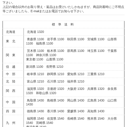
下さい。
上記の場合以外のお取り替え・返品はお受けいたしかねますが、商品到着時にご不明点
等ございましたら、E-mailまたはお電話でお知らせ下さい。
標 準 送 料
北海道
北海道 1320
青森県 1100 岩手県 1100 秋田県 1100 宮城県 1100 山形県
東 北
1100 福島県 1100
茨木県 1100 栃木県 1100 群馬県 1100 埼玉県 1100 千葉県
関 東
1100 神奈川県 1100
東京都 1100 山梨県 1100
信 越
新潟県 1100 長野県 1210
中 部
岐阜県 1210 静岡県 1210 愛知県 1210 三重県 1210
北 陸
富山県 1210 石川県 1210 福井県 1210
滋賀県 1320 京都府 1320 大阪府 1320 兵庫県 1320 奈良県
関 西
1320 和歌山県 1320
鳥取県 1430 島根県 1430 岡山県 1430 広島県 1430 山口県
中 国
1430
四 国
徳島県 1430 香川県 1430 愛媛県 1430 高知県 1430
福岡県 1540 佐賀県 1540 長崎県 1540 熊本県 1540 大分県
九 州
1540 宮崎県 1540
鹿児島県 1540