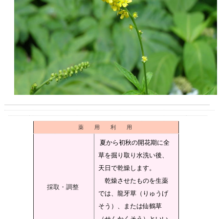
薬 用 利 用
夏から初秋の開花期に全
草を掘り取り水洗い後、
天日で乾燥します。
乾燥させたものを生薬
採取・調整
では、龍牙草（りゅうげ
そう）、または仙鶴草
（せんかくそう）といい