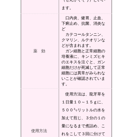
ます。
口内炎、健胃、止血、
下痢止め、抗菌、消炎な
ど
カテコールタンニン、
クマリン、ルテオリンな
どが含まれます。
薬 効
ガン細胞と正常細胞の
培養液に、キンミズヒキ
のエキスを注ぐと、ガン
細胞だけが死滅して正常
細胞には異常がみられな
いことが確認されていま
す。
使用方法は、龍牙草を
１日量１０～１５ｇに、
５００㍉リットルの水を
加えて煎じ、３分の１の
量になるまで煮詰め、こ
使用方法
れをこして３回に分けて