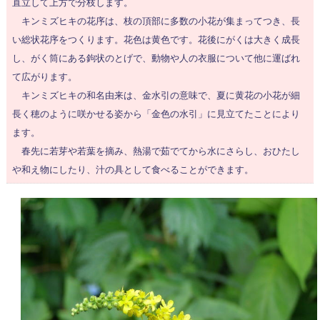
直立して上方で分枝します。
キンミズヒキの花序は、枝の頂部に多数の小花が集まってつき、長
い総状花序をつくります。花色は黄色です。花後にがくは大きく成長
し、がく筒にある鉤状のとげで、動物や人の衣服について他に運ばれ
て広がります。
キンミズヒキの和名由来は、金水引の意味で、夏に黄花の小花が細
長く穂のように咲かせる姿から「金色の水引」に見立てたことにより
ます。
春先に若芽や若葉を摘み、熱湯で茹でてから水にさらし、おひたし
や和え物にしたり、汁の具として食べることができます。